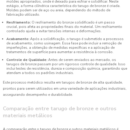
moldes apropriados, onde é deixado para esfriar e solidificar. Neste
estágio, a forma cilíndrica característica do tarugo de bronze é criada.
Moldes podem ser de aço ou areia, dependendo do método de
fabricação utilizado.
Resfriamento:
O resfriamento do bronze solidificado é um passo
crucial, pois afeta as propriedades finais do material. Um resfriamento
controlado ajuda a evitar tensões internas e deformações.
Acabamento:
Após a solidificação, o tarugo é submetido a processos
de acabamento, como usinagem. Essa fase pode incluir a remoção de
imperfeições, a obtenção de medidas específicas e a aplicação de
tratamentos de superfície para aumentar a resistência à corrosão.
Controle de Qualidade:
Antes de serem enviados ao mercado, os
tarugos de bronze passam por um rigoroso controle de qualidade. Isso
inclui testes de resistência, dureza e composição química, garantindo que
atendam a todos os padrões industriais.
Este processo metódico resulta em tarugos de bronze de alta qualidade,
prontos para serem utilizados em uma variedade de aplicações industriais,
assegurando desempenho e durabilidade.
Comparação entre tarugo de bronze e outros
materiais metálicos
A comparação entre o tarugo de bronze e outros materiais metálicos é