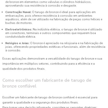
de bronze em elementos como válvulas e cilindros hidráulicos,
aproveitando sua resistência à corrosão e desgaste.
Construção Naval:
O tarugo de bronze é ideal para aplicações em
embarcações, pois oferece resistência à corrosão em ambientes
aquáticos, além de ser utilizado na fabricação de peças como hélices e
buchas de motores.
Eletroeletrônicos:
Na indústria elétrica, o tarugo de bronze é utilizado
em conectores, terminais e outros componentes que requerem boa
condutividade elétrica.
Relógios e Joias:
O bronze é apreciado na relojoaria e na fabricação de
joias, oferecendo propriedades estéticas e funcionais, além de resistência
à corrosão.
Essas aplicações demonstram a versatilidade do tarugo de bronze e sua
importância em múltiplos setores, contribuindo para a eficiência e a
qualidade dos produtos finais.
Como escolher um fabricante de tarugo de
bronze confiável
Escolher um fabricante de tarugo de bronze confiável é essencial para
garantir a qualidade e a segurança dos produtos finais.
Para tomar uma decisão informada, considere as seguintes diretrizes: