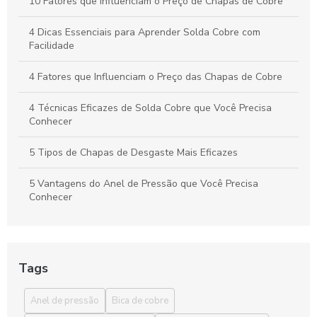
10 Fatores que Influenciam o Preço de Chapas de Cobre
4 Dicas Essenciais para Aprender Solda Cobre com
Facilidade
4 Fatores que Influenciam o Preço das Chapas de Cobre
4 Técnicas Eficazes de Solda Cobre que Você Precisa
Conhecer
5 Tipos de Chapas de Desgaste Mais Eficazes
5 Vantagens do Anel de Pressão que Você Precisa
Conhecer
6 Curiosidades sobre Cobre Eletrolítico que Você Precisa
Saber
Tags
6 Vantagens da Bica de Cobre que Você Precisa Conhecer
Anel de pressão
Bica de cobre
6 Vantagens dos Tarugos de Bronze para Indústrias