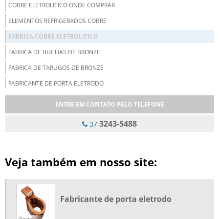
COBRE ELETROLITICO ONDE COMPRAR
ELEMENTOS REFRIGERADOS COBRE
FABRICA COBRE ELETROLITICO
FABRICA DE BUCHAS DE BRONZE
FABRICA DE TARUGOS DE BRONZE
FABRICANTE DE PORTA ELETRODO
FABRICANTE DE TARUGO DE BRONZE
ENTRE EM CONTATO PELO TELEFONE
FUNDIÇÃO COBRE ELETROLITICO
3243-5488
37
FUNDIÇÃO DE BRONZE
FUNDIÇÃO DE BRONZE CENTRIFUGADO
Veja também em nosso site:
FUNDIÇÃO DE COBRE
FUNDIÇÃO DE COBRE E LATÃO
INDUSTRIA DE BUCHAS DE BRONZE
Fabricante de porta eletrodo
LANÇA DE OXIGÊNIO