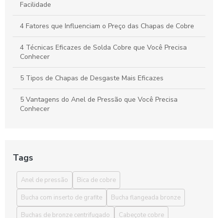
Facilidade
4 Fatores que Influenciam o Preço das Chapas de Cobre
4 Técnicas Eficazes de Solda Cobre que Você Precisa
Conhecer
5 Tipos de Chapas de Desgaste Mais Eficazes
5 Vantagens do Anel de Pressão que Você Precisa
Conhecer
6 Curiosidades sobre Cobre Eletrolítico que Você Precisa
Saber
Tags
6 Vantagens da Bica de Cobre que Você Precisa Conhecer
Anel de pressão
Bica de cobre
6 Vantagens dos Tarugos de Bronze para Indústrias
Bucha com inserto de grafite
Bucha flangeada bronze
7 Benefícios das Placas de Cobre e Zinco na Indústria
Buchas de bronze centrifugado
Cabeçote cobre