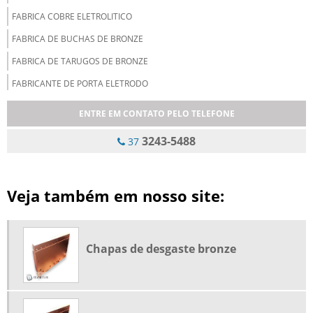
FABRICA COBRE ELETROLITICO
FABRICA DE BUCHAS DE BRONZE
FABRICA DE TARUGOS DE BRONZE
FABRICANTE DE PORTA ELETRODO
FABRICANTE DE TARUGO DE BRONZE
ENTRE EM CONTATO PELO TELEFONE
FUNDIÇÃO COBRE ELETROLITICO
3243-5488
37
FUNDIÇÃO DE BRONZE
FUNDIÇÃO DE BRONZE CENTRIFUGADO
Veja também em nosso site:
FUNDIÇÃO DE COBRE
FUNDIÇÃO DE COBRE E LATÃO
INDUSTRIA DE BUCHAS DE BRONZE
Chapas de desgaste bronze
LANÇA DE OXIGÊNIO
LANÇA REFRIGERADA
ONDE COMPRAR BUCHAS GRAFITADAS