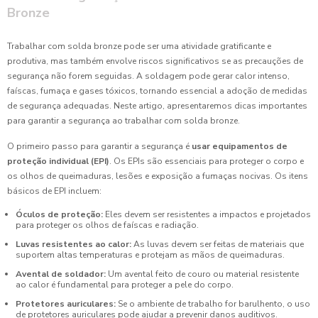
Bronze
Trabalhar com solda bronze pode ser uma atividade gratificante e
produtiva, mas também envolve riscos significativos se as precauções de
segurança não forem seguidas. A soldagem pode gerar calor intenso,
faíscas, fumaça e gases tóxicos, tornando essencial a adoção de medidas
de segurança adequadas. Neste artigo, apresentaremos dicas importantes
para garantir a segurança ao trabalhar com solda bronze.
O primeiro passo para garantir a segurança é
usar equipamentos de
proteção individual (EPI)
. Os EPIs são essenciais para proteger o corpo e
os olhos de queimaduras, lesões e exposição a fumaças nocivas. Os itens
básicos de EPI incluem:
Óculos de proteção:
Eles devem ser resistentes a impactos e projetados
para proteger os olhos de faíscas e radiação.
Luvas resistentes ao calor:
As luvas devem ser feitas de materiais que
suportem altas temperaturas e protejam as mãos de queimaduras.
Avental de soldador:
Um avental feito de couro ou material resistente
ao calor é fundamental para proteger a pele do corpo.
Protetores auriculares:
Se o ambiente de trabalho for barulhento, o uso
de protetores auriculares pode ajudar a prevenir danos auditivos.