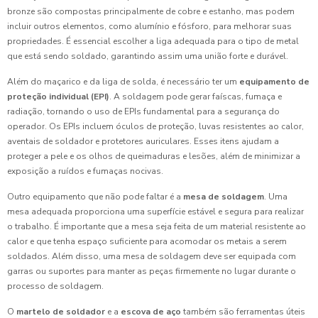
bronze são compostas principalmente de cobre e estanho, mas podem
incluir outros elementos, como alumínio e fósforo, para melhorar suas
propriedades. É essencial escolher a liga adequada para o tipo de metal
que está sendo soldado, garantindo assim uma união forte e durável.
Além do maçarico e da liga de solda, é necessário ter um
equipamento de
proteção individual (EPI)
. A soldagem pode gerar faíscas, fumaça e
radiação, tornando o uso de EPIs fundamental para a segurança do
operador. Os EPIs incluem óculos de proteção, luvas resistentes ao calor,
aventais de soldador e protetores auriculares. Esses itens ajudam a
proteger a pele e os olhos de queimaduras e lesões, além de minimizar a
exposição a ruídos e fumaças nocivas.
Outro equipamento que não pode faltar é a
mesa de soldagem
. Uma
mesa adequada proporciona uma superfície estável e segura para realizar
o trabalho. É importante que a mesa seja feita de um material resistente ao
calor e que tenha espaço suficiente para acomodar os metais a serem
soldados. Além disso, uma mesa de soldagem deve ser equipada com
garras ou suportes para manter as peças firmemente no lugar durante o
processo de soldagem.
O
martelo de soldador
e a
escova de aço
também são ferramentas úteis