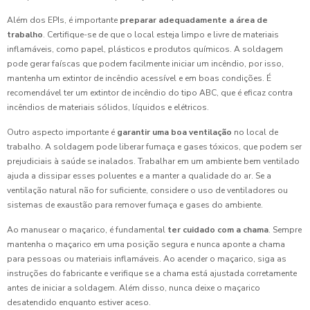
Além dos EPIs, é importante
preparar adequadamente a área de
trabalho
. Certifique-se de que o local esteja limpo e livre de materiais
inflamáveis, como papel, plásticos e produtos químicos. A soldagem
pode gerar faíscas que podem facilmente iniciar um incêndio, por isso,
mantenha um extintor de incêndio acessível e em boas condições. É
recomendável ter um extintor de incêndio do tipo ABC, que é eficaz contra
incêndios de materiais sólidos, líquidos e elétricos.
Outro aspecto importante é
garantir uma boa ventilação
no local de
trabalho. A soldagem pode liberar fumaça e gases tóxicos, que podem ser
prejudiciais à saúde se inalados. Trabalhar em um ambiente bem ventilado
ajuda a dissipar esses poluentes e a manter a qualidade do ar. Se a
ventilação natural não for suficiente, considere o uso de ventiladores ou
sistemas de exaustão para remover fumaça e gases do ambiente.
Ao manusear o maçarico, é fundamental
ter cuidado com a chama
. Sempre
mantenha o maçarico em uma posição segura e nunca aponte a chama
para pessoas ou materiais inflamáveis. Ao acender o maçarico, siga as
instruções do fabricante e verifique se a chama está ajustada corretamente
antes de iniciar a soldagem. Além disso, nunca deixe o maçarico
desatendido enquanto estiver aceso.