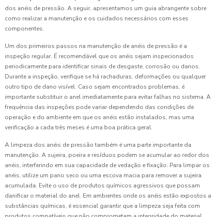
dos anéis de pressão. A seguir, apresentamos um guia abrangente sobre
como realizar a manutenção e os cuidados necessários com esses
componentes.
Um dos primeiros passos na manutenção de anéis de pressão é a
inspeção regular. É recomendável que os anéis sejam inspecionados
periodicamente para identificar sinais de desgaste, corrosão ou danos.
Durante a inspeção, verifique se há rachaduras, deformações ou qualquer
outro tipo de dano visível. Caso sejam encontrados problemas, é
importante substituir o anel imediatamente para evitar falhas no sistema. A
frequência das inspeções pode variar dependendo das condições de
operação e do ambiente em que os anéis estão instalados, mas uma
verificação a cada três meses é uma boa prática geral.
A limpeza dos anéis de pressão também é uma parte importante da
manutenção. A sujeira, poeira e resíduos podem se acumular ao redor dos
anéis, interferindo em sua capacidade de vedação e fixação. Para limpar os
anéis, utilize um pano seco ou uma escova macia para remover a sujeira
acumulada. Evite o uso de produtos químicos agressivos que possam
danificar o material do anel. Em ambientes onde os anéis estão expostos a
substâncias químicas, é essencial garantir que a limpeza seja feita com
produtos compatíveis que não comprometam a integridade do material.