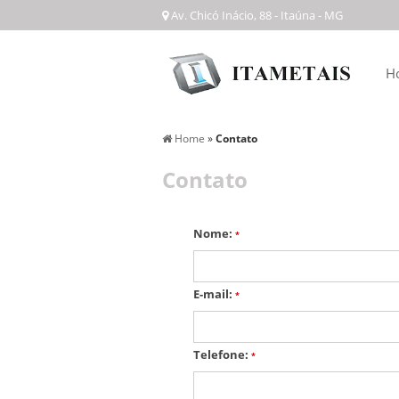
Av. Chicó Inácio, 88 - Itaúna - MG
H
Home
»
Contato
Contato
Nome:
*
E-mail:
*
Telefone:
*