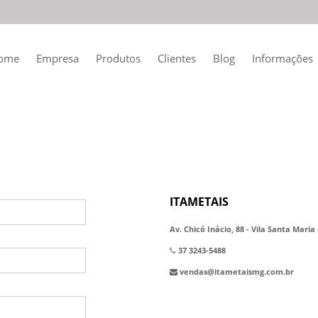
ome
Empresa
Produtos
Clientes
Blog
Informações
ITAMETAIS
Av. Chicó Inácio, 88 - Vila Santa Maria
37 3243-5488
vendas@itametaismg.com.br