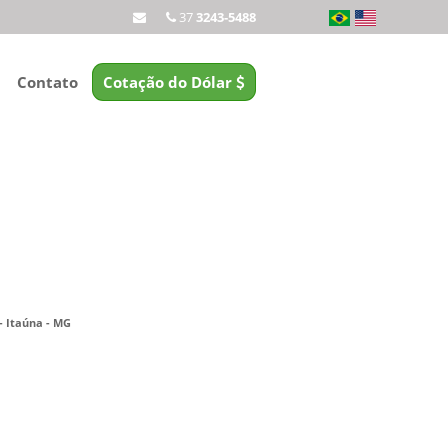
37
3243-5488
Contato
Cotação do Dólar
 - Itaúna - MG